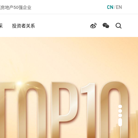
/
房地产50强企业
CN
EN
采
投资者关系