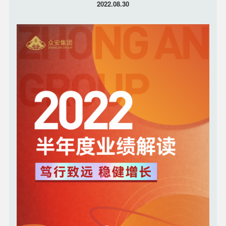
2022.08.30