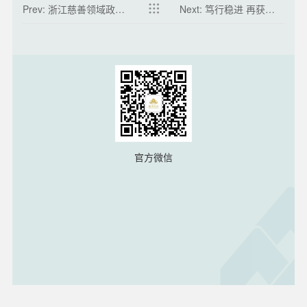
Prev: 浙江慈善领域政府
Next: 笃行稳进 再获佳
最高奖公布！众安集团
誉| 众安集团斩获2022乐
上榜！
居财经年度论坛两项大
奖
官方微信