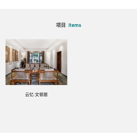
项目
Items
云忆·文邨居